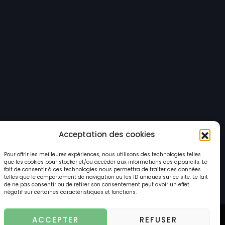
Acceptation des cookies
Pour offrir les meilleures expériences, nous utilisons des technologies telles
que les cookies pour stocker et/ou accéder aux informations des appareils. Le
fait de consentir à ces technologies nous permettra de traiter des données
telles que le comportement de navigation ou les ID uniques sur ce site. Le fait
de ne pas consentir ou de retirer son consentement peut avoir un effet
négatif sur certaines caractéristiques et fonctions.
ACCEPTER
REFUSER